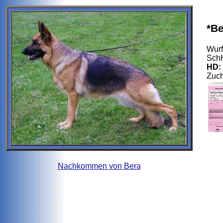
*B
Wurf
SchH
HD:
Zuch
Nachkommen von Bera